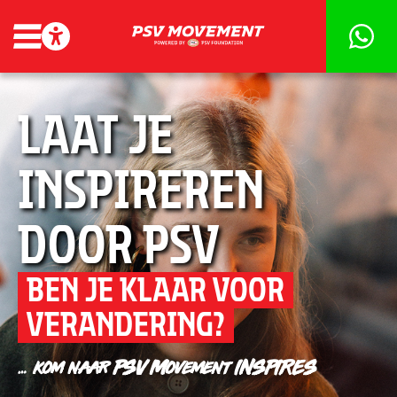
Laat je
inspireren
door PSV
BEN JE KLAAR VOOR
VERANDERING?
… kom naar PSV Movement INSPIRES