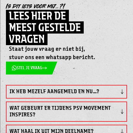
Is dit iets voor mij…?!
LEES HIER DE
MEEST GESTELDE
VRAGEN
Staat jouw vraag er niet bij,
stuur ons een whatsapp bericht.
STEL JE VRAAG
IK HEB MEZELF AANGEMELD EN NU…?
In dat geval heb je een uniek ticket ontvangen.
WAT GEBEURT ER TIJDENS PSV MOVEMENT
Gefeliciteerd en welkom! Breng je ticket mee naar het
INSPIRES?
event, dan mag jij gratis meedoen. We rekenen op je!
Elk PSV Movement Inspires event is anders en heeft
WAT HAAL IK UIT MIJN DEELNAME?