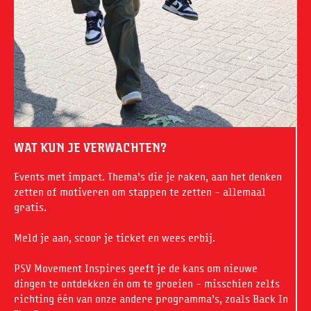
WAT KUN JE VERWACHTEN?
Events met impact. Thema’s die je raken, aan het denken
zetten of motiveren om stappen te zetten – allemaal
gratis.
Meld je aan, scoor je ticket en wees erbij.
PSV Movement Inspires geeft je de kans om nieuwe
dingen te ontdekken én om te groeien – misschien zelfs
richting één van onze andere programma’s, zoals Back In