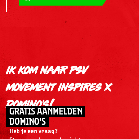
ik kom naar psv
movement inspires x
domino's!
GRATIS AANMELDEN
DOMINO'S
Heb je een vraag?