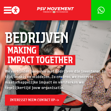
Bedrijven
MAKING
IMPACT TOGETHER
We verbinden jongeren met bedrijven die investeren in
tijd, kennis en middelen. Zo creëren we concrete
maatschappelijke impact én versterken we
tegelijkertijd jouw organisatie.
INTERESSE? NEEM CONTACT OP