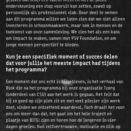
geloven dat iedereen talent heeft en met de juiste
ondersteuning een stap vooruit kan zetten, zowel op
persoonlijk als professioneel vlak. Door deel te nemen
aan dit programma willen we laten zien dat we niet alleen
investeren in schoonmaakwerk, maar ook in mensen en de
toekomst van onze samenleving. We zien het als een kans
om impact te maken, samen met PSV Foundation, en om
jonge mensen perspectief te bieden.
Kun je een specifiek moment of succes delen
dat voor jullie het meeste impact had tijdens
het programma?
Een moment dat ons echt is bijgebleven, is het verhaal van
Bink die na het programma bij onze organisatie Tzorg
(onderdeel van CSU) aan het werk is gegaan. Het feit dat
hij zo goed op zijn plek zit en met veel plezier zijn werk
doet, vinden we ontzettend waardevol. Toch draait het voor
ons om meer dan dat, het gaat om het hele traject en
plaatje van BITG: zien en horen hoe de jongeren in vier
dagen groeien. Hun zelfvertrouwen, motivatie en blik op